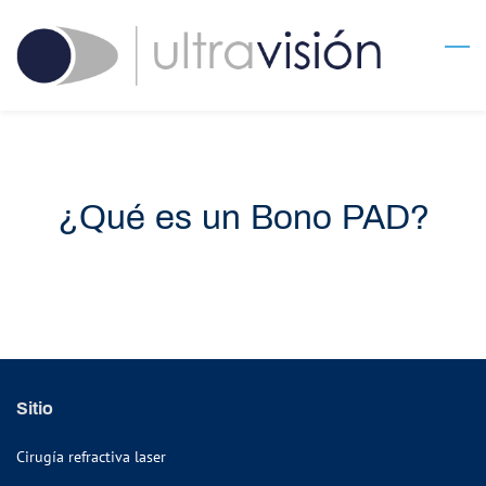
Skip
to
main
content
¿Qué es un Bono PAD?
Sitio
Cirugía refractiva laser